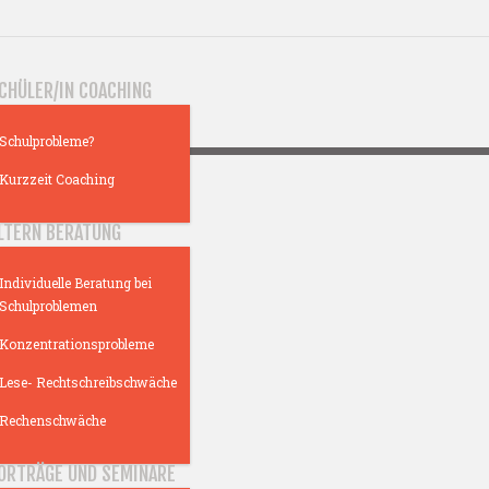
CHÜLER/IN COACHING
Schulprobleme?
Kurzzeit Coaching
LTERN BERATUNG
Individuelle Beratung bei
Schulproblemen
Konzentrationsprobleme
Lese- Rechtschreibschwäche
Rechenschwäche
ORTRÄGE UND SEMINARE