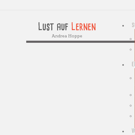
S
Andrea Hoppe
E
V