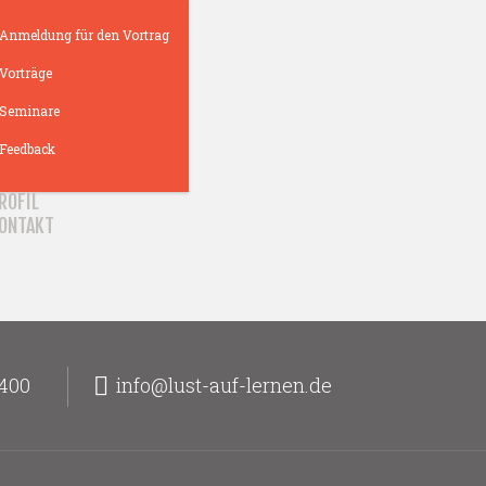
Anmeldung für den Vortrag
Vorträge
Seminare
Feedback
ROFIL
ONTAKT
400
info@lust-auf-lernen.de