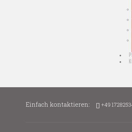
P
K
Einfach kontaktieren:
+49 1728253